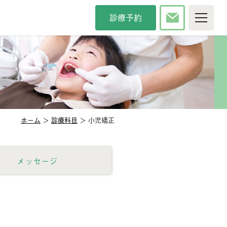
診療予約
P
院について
療時間・方針
院長紹介
タッフ紹介
インタビュー
内紹介
アクセス
ホーム
＞
診療科目
＞ 小児矯正
カンドオピニオン
メディア掲載
察科目
メッセージ
般歯科
審美歯科
防歯科
口臭治療
児歯科
小児矯正
腔外科
口腔強化管理体制