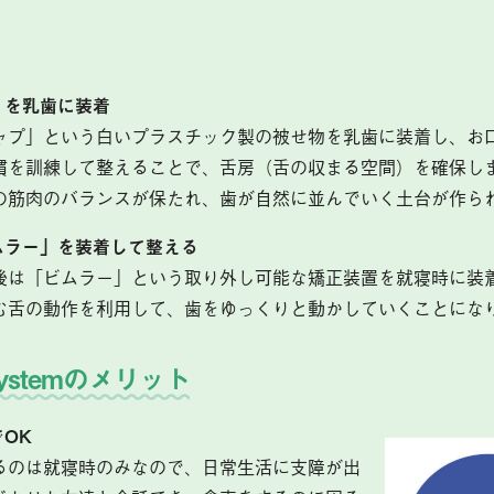
」を乳歯に装着
ャプ」という白いプラスチック製の被せ物を乳歯に装着し、お
慣を訓練して整えることで、舌房（舌の収まる空間）を確保し
の筋肉のバランスが保たれ、歯が自然に並んでいく土台が作ら
ムラー」を装着して整える
後は「ビムラー」という取り外し可能な矯正装置を就寝時に装
む舌の動作を利用して、歯をゆっくりと動かしていくことにな
.Systemのメリット
でOK
るのは就寝時のみなので、日常生活に支障が出