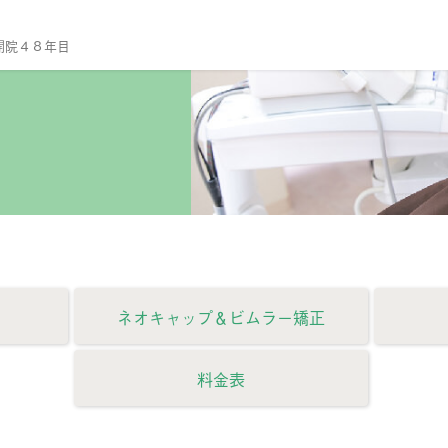
開院４８年目
TO
当
診
ス
院
セ
診
ネオキャップ＆
ビムラー矯正
一
予
料金表
小
口