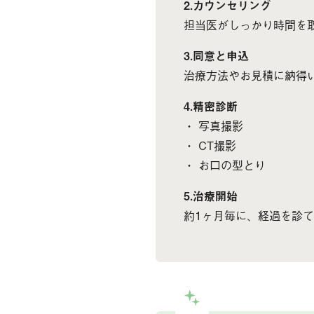
2.カウンセリング
担当医がしっかり時間を
3.同意と申込
治療方法やお見積に納得
4.精密診断
・ 写真撮影
・ CT撮影
・ お口の型とり
5.治療開始
約1ヶ月毎に、経過を診