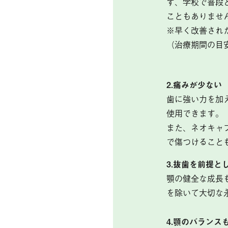
ず、学校で普段
こともありませ
※早く改善され
（治療期間の目
2.痛みが少ない
歯に強い力を加
使用できます。
また、ネオキャ
で傷つけること
3.抜歯を前提と
顎の健全な成長
を除いて大切な
4.顎のバランス