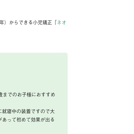
の他サービス
年）からできる小児矯正「
ネオ
談掲示板
歯の豆知識
ログ
今月のスマイル
療予約
問い合わせ
〜9歳までのお子様におすすめ
に就寝中の装着ですので大
があって初めて効果が出る