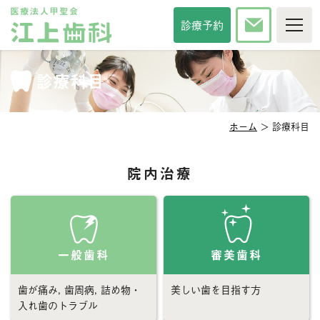
TOP
診療予約
当院について
診療時間・方針
診療科目
院長紹介
スタッフ紹介
インタビュー
院内紹介
アクセス
ホーム
＞ 診療科目
セカンドオピニオン
メディア掲載
診察科目
院内治療
一般歯科
審美歯科
予防歯科
口臭治療
小児歯科
小児矯正
一般歯科
審美歯科
口腔外科
口腔強化管理体制
その他サービス
歯が痛み, 歯周病, 詰め物・
美しい歯を目指す方
入れ歯のトラブル
相談掲示板
歯の豆知識