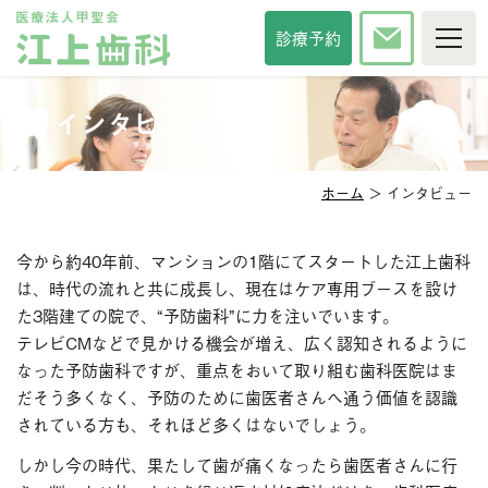
TOP
診療予約
当院について
診療時間・方針
インタビュー
院長紹介
スタッフ紹介
インタビュー
院内紹介
アクセス
ホーム
＞ インタビュー
セカンドオピニオン
メディア掲載
診察科目
今から約40年前、マンションの1階にてスタートした江上歯科
は、時代の流れと共に成長し、現在はケア専用ブースを設け
一般歯科
審美歯科
た3階建ての院で、“予防歯科”に力を注いでいます。
予防歯科
口臭治療
テレビCMなどで見かける機会が増え、広く認知されるように
小児歯科
小児矯正
なった予防歯科ですが、重点をおいて取り組む歯科医院はま
口腔外科
口腔強化管理体制
だそう多くなく、予防のために歯医者さんへ通う価値を認識
されている方も、それほど多くはないでしょう。
その他サービス
しかし今の時代、果たして歯が痛くなったら歯医者さんに行
相談掲示板
歯の豆知識